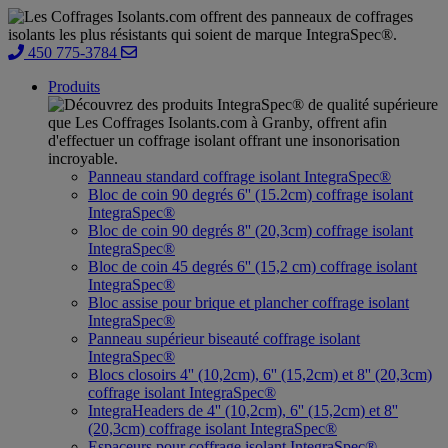
450 775-3784
Produits
Panneau standard coffrage isolant IntegraSpec®
Bloc de coin 90 degrés 6'' (15.2cm) coffrage isolant
IntegraSpec®
Bloc de coin 90 degrés 8'' (20,3cm) coffrage isolant
IntegraSpec®
Bloc de coin 45 degrés 6'' (15,2 cm) coffrage isolant
IntegraSpec®
Bloc assise pour brique et plancher coffrage isolant
IntegraSpec®
Panneau supérieur biseauté coffrage isolant
IntegraSpec®
Blocs closoirs 4'' (10,2cm), 6'' (15,2cm) et 8'' (20,3cm)
coffrage isolant IntegraSpec®
IntegraHeaders de 4'' (10,2cm), 6'' (15,2cm) et 8''
(20,3cm) coffrage isolant IntegraSpec®
Espaceurs pour coffrage isolant IntegraSpec®