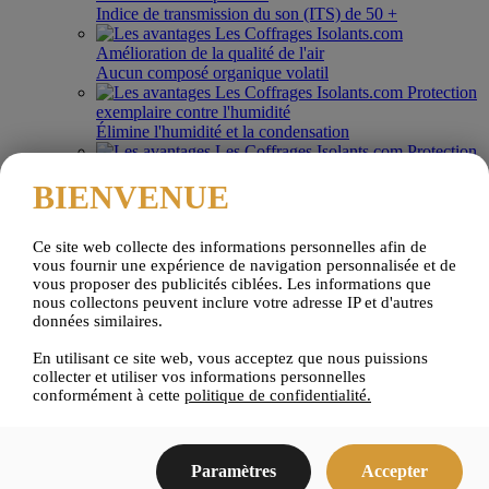
Indice de transmission du son (ITS) de 50 +
Amélioration de la qualité de l'air
Aucun composé organique volatil
Protection
exemplaire contre l'humidité
Élimine l'humidité et la condensation
Protection
accrue contre le feu
BIENVENUE
Résistance de 4 heures et plus
Contact
Ce site web collecte des informations personnelles afin de
vous fournir une expérience de navigation personnalisée et de
vous proposer des publicités ciblées. Les informations que
Les
nous collectons peuvent inclure votre adresse IP et d'autres
données similaires.
Coffrages
En utilisant ce site web, vous acceptez que nous puissions
Isolants.com
collecter et utiliser vos informations personnelles
conformément à cette
politique de confidentialité.
Paramètres
Accepter