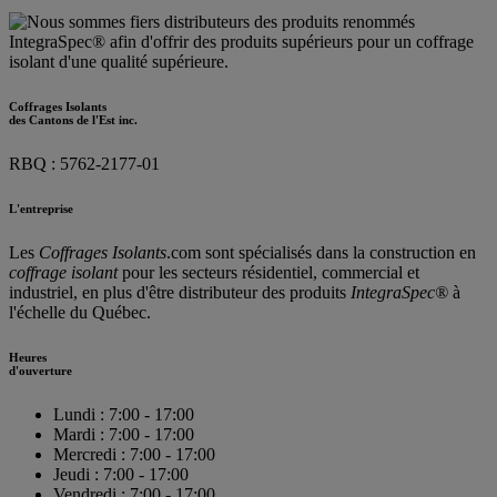
Coffrages Isolants
des Cantons de l'Est inc.
RBQ : 5762-2177-01
L'entreprise
Les
Coffrages Isolants
.com sont spécialisés dans la construction en
coffrage isolant
pour les secteurs résidentiel, commercial et
industriel, en plus d'être distributeur des produits
IntegraSpec®
à
l'échelle du Québec.
Heures
d'ouverture
Lundi :
7:00
-
17:00
Mardi :
7:00
-
17:00
Mercredi :
7:00
-
17:00
Jeudi :
7:00
-
17:00
Vendredi :
7:00
-
17:00