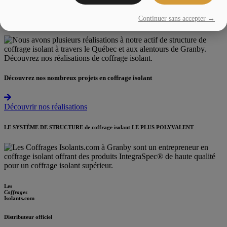
Continuer sans accepter →
Découvrez nos nombreux projets en coffrage isolant
Découvrir nos réalisations
LE SYSTÈME DE STRUCTURE de coffrage isolant LE PLUS POLYVALENT
Les
Coffrages
Isolants.com
Distributeur officiel