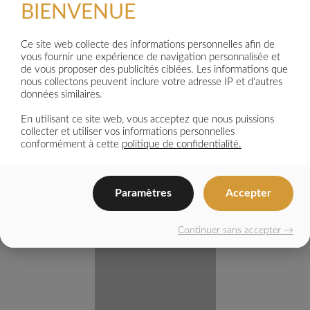
COFFRAGE ISOLANT LE PLUS
BIENVENUE
POLYVALENT
Ce site web collecte des informations personnelles afin de
vous fournir une expérience de navigation personnalisée et
de vous proposer des publicités ciblées. Les informations que
nous collectons peuvent inclure votre adresse IP et d'autres
données similaires.
En utilisant ce site web, vous acceptez que nous puissions
collecter et utiliser vos informations personnelles
conformément à cette
politique de confidentialité.
LES
COFFRAGES
Paramètres
Accepter
ISOLANTS.COM
Continuer sans accepter →
DISTRIBUTEUR OFFICIEL